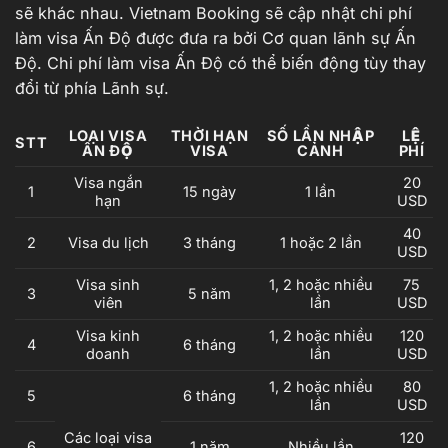
sẽ khác nhau. Vietnam Booking sẽ cập nhật chi phí
làm visa Ấn Độ được đưa ra bởi Cơ quan lãnh sự Ấn
Độ. Chi phí làm visa Ấn Độ có thể biến động tùy thay
đổi từ phía Lãnh sự.
LOẠI VISA
THỜI HẠN
SỐ LẦN NHẬP
LỆ
STT
ẤN ĐỘ
VISA
CẢNH
PHÍ
Visa ngắn
20
1
15 ngày
1 lần
hạn
USD
40
2
Visa du lịch
3 tháng
1 hoặc 2 lần
USD
Visa sinh
1, 2 hoặc nhiều
75
3
5 năm
viên
lần
USD
Visa kinh
1, 2 hoặc nhiều
120
4
6 tháng
doanh
lần
USD
1, 2 hoặc nhiều
80
5
6 tháng
lần
USD
Các loại visa
120
6
1 năm
Nhiều lần