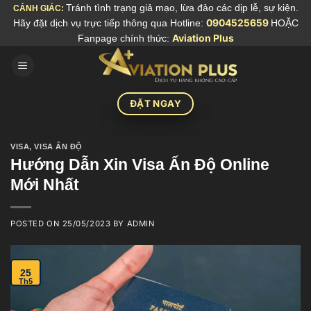
Skip
Tránh tình trạng giả mạo, lừa đảo các dịp lễ, sự kiện.
CẢNH GIÁC:
Hãy đặt dịch vụ trực tiếp thông qua Hotline:
0904525659
HOẶC
to
Fanpage chính thức:
Aviation Plus
content
ĐẶT NGAY
VISA
,
VISA ẤN ĐỘ
Hướng Dẫn Xin Visa Ấn Độ Online
Mới Nhất
POSTED ON
25/05/2023
BY
ADMIN
25
Th5