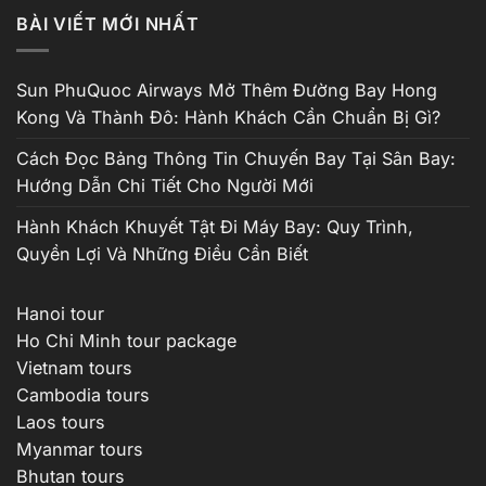
từ
BÀI VIẾT MỚI NHẤT
₫12,000,000
đến
₫17,200,000
Sun PhuQuoc Airways Mở Thêm Đường Bay Hong
Kong Và Thành Đô: Hành Khách Cần Chuẩn Bị Gì?
Cách Đọc Bảng Thông Tin Chuyến Bay Tại Sân Bay:
Hướng Dẫn Chi Tiết Cho Người Mới
Hành Khách Khuyết Tật Đi Máy Bay: Quy Trình,
Quyền Lợi Và Những Điều Cần Biết
Hanoi tour
Ho Chi Minh tour package
Vietnam tours
Cambodia tours
Laos tours
Myanmar tours
Bhutan tours