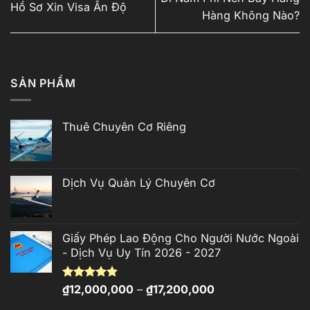
Hồ Sơ Xin Visa Ấn Độ
Hàng Không Nào?
SẢN PHẨM
Thuê Chuyên Cơ Riêng
Dịch Vụ Quản Lý Chuyên Cơ
Giấy Phép Lao Động Cho Người Nước Ngoài
- Dịch Vụ Uy Tín 2026 - 2027
Khoảng
Được xếp
₫
12,000,000
–
₫
17,200,000
hạng
4.81
giá:
5 sao