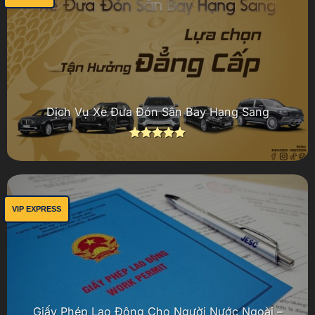
Dịch Vụ Xe Đưa Đón Sân Bay Hạng Sang
Được xếp
hạng
4.94
5 sao
VIP EXPRESS
Giấy Phép Lao Động Cho Người Nước Ngoài –