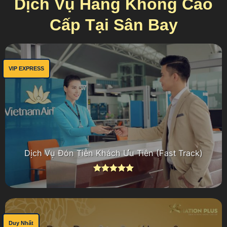
Dịch Vụ Hàng Không Cao
Cấp Tại Sân Bay
VIP EXPRESS
Dịch Vụ Đón Tiễn Khách Ưu Tiên (Fast Track)
Được xếp
hạng
4.95
5 sao
Duy Nhất