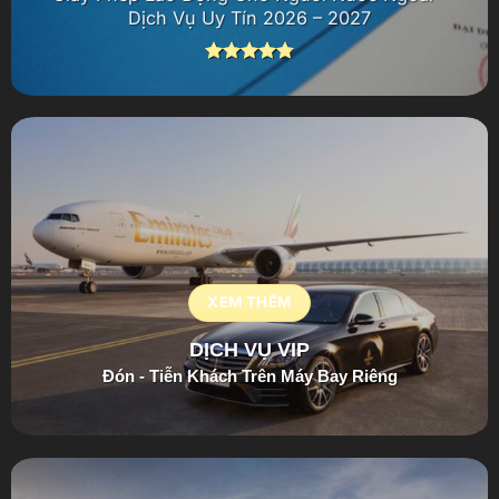
Dịch Vụ Uy Tín 2026 – 2027
Được xếp
hạng
4.81
5 sao
XEM THÊM
DỊCH VỤ VIP
Đón - Tiễn Khách Trên Máy Bay Riêng