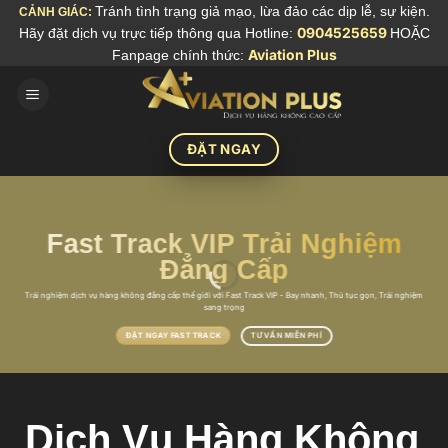
Skip
Tránh tình trạng giả mạo, lừa đảo các dịp lễ, sự kiện.
CẢNH GIÁC:
Hãy đặt dịch vụ trực tiếp thông qua Hotline:
0904525659
HOẶC
to
Fanpage chính thức:
Aviation Plus
content
ĐẶT NGAY
Fast Track VIP Trải Nghiệm
Đẳng Cấp
Trải nghiệm dịch vụ hàng không đẳng cấp thế giới với Fast Track VIP - Bay nhanh, Thủ tục gọn, Trải nghiệm
sang trọng
TƯ VẤN MIỄN PHÍ
ĐẶT NGAY FAST TRACK
Dịch Vụ Hàng Không