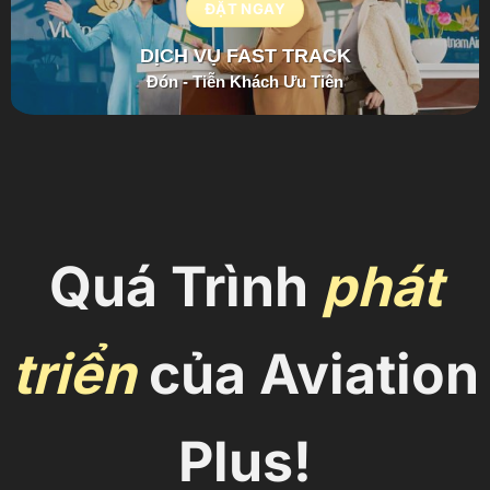
ĐẶT NGAY
DỊCH VỤ FAST TRACK
Đón - Tiễn Khách Ưu Tiên
Quá Trình
phát
triển
của Aviation
Plus!