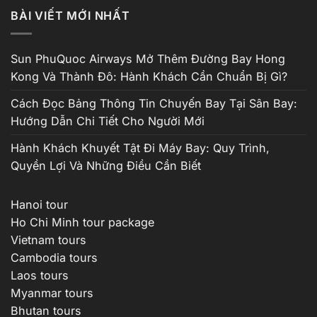
từ
BÀI VIẾT MỚI NHẤT
₫12,000,000
đến
₫17,200,000
Sun PhuQuoc Airways Mở Thêm Đường Bay Hong
Kong Và Thành Đô: Hành Khách Cần Chuẩn Bị Gì?
Cách Đọc Bảng Thông Tin Chuyến Bay Tại Sân Bay:
Hướng Dẫn Chi Tiết Cho Người Mới
Hành Khách Khuyết Tật Đi Máy Bay: Quy Trình,
Quyền Lợi Và Những Điều Cần Biết
Hanoi tour
Ho Chi Minh tour package
Vietnam tours
Cambodia tours
Laos tours
Myanmar tours
Bhutan tours