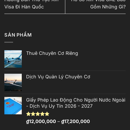
Visa Đi Hàn Quốc
Gồm Những Gì?
SẢN PHẨM
Thuê Chuyên Cơ Riêng
Dịch Vụ Quản Lý Chuyên Cơ
Giấy Phép Lao Động Cho Người Nước Ngoài
- Dịch Vụ Uy Tín 2026 - 2027
Khoảng
Được xếp
₫
12,000,000
–
₫
17,200,000
hạng
4.81
giá:
5 sao