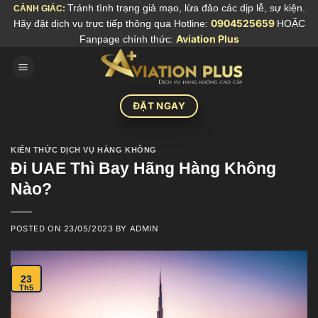
Skip
Tránh tình trạng giả mạo, lừa đảo các dịp lễ, sự kiện.
CẢNH GIÁC:
Hãy đặt dịch vụ trực tiếp thông qua Hotline:
0904525659
HOẶC
to
Fanpage chính thức:
Aviation Plus
content
ĐẶT NGAY
KIẾN THỨC DỊCH VỤ HÀNG KHÔNG
Đi UAE Thì Bay Hãng Hàng Không
Nào?
POSTED ON
23/05/2023
BY
ADMIN
23
Th5