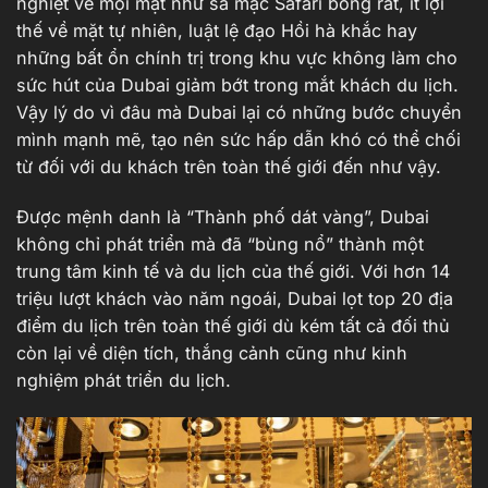
nghiệt về mọi mặt như sa mạc Safari bỏng rát, ít lợi
thế về mặt tự nhiên, luật lệ đạo Hồi hà khắc hay
những bất ổn chính trị trong khu vực không làm cho
sức hút của Dubai giảm bớt trong mắt khách du lịch.
Vậy lý do vì đâu mà Dubai lại có những bước chuyển
mình mạnh mẽ, tạo nên sức hấp dẫn khó có thể chối
từ đối với du khách trên toàn thế giới đến như vậy.
Được mệnh danh là “Thành phố dát vàng”, Dubai
không chỉ phát triển mà đã “bùng nổ” thành một
trung tâm kinh tế và du lịch của thế giới. Với hơn 14
triệu lượt khách vào năm ngoái, Dubai lọt top 20 địa
điểm du lịch trên toàn thế giới dù kém tất cả đối thủ
còn lại về diện tích, thắng cảnh cũng như kinh
nghiệm phát triển du lịch.