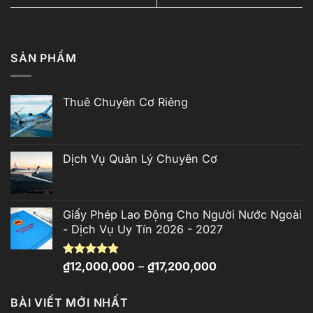
SẢN PHẨM
Thuê Chuyên Cơ Riêng
Dịch Vụ Quản Lý Chuyên Cơ
Giấy Phép Lao Động Cho Người Nước Ngoài
- Dịch Vụ Uy Tín 2026 - 2027
Khoảng
Được xếp
₫
12,000,000
–
₫
17,200,000
hạng
4.81
giá:
5 sao
từ
BÀI VIẾT MỚI NHẤT
₫12,000,000