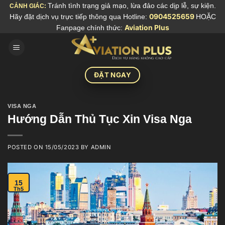
Skip
Tránh tình trạng giả mạo, lừa đảo các dịp lễ, sự kiện.
CẢNH GIÁC:
Hãy đặt dịch vụ trực tiếp thông qua Hotline:
0904525659
HOẶC
to
Fanpage chính thức:
Aviation Plus
content
ĐẶT NGAY
VISA NGA
Hướng Dẫn Thủ Tục Xin Visa Nga
POSTED ON
15/05/2023
BY
ADMIN
15
Th5