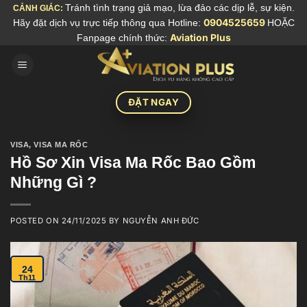
Skip
Tránh tình trạng giả mạo, lừa đảo các dịp lễ, sự kiện.
CẢNH GIÁC:
Hãy đặt dịch vụ trực tiếp thông qua Hotline:
0904525659
HOẶC
to
Fanpage chính thức:
Aviation Plus
content
ĐẶT NGAY
VISA
,
VISA MA RỐC
Hồ Sơ Xin Visa Ma Rốc Bao Gồm
Những Gì ?
POSTED ON
24/11/2025
BY
NGUYỄN ANH ĐỨC
24
Th11