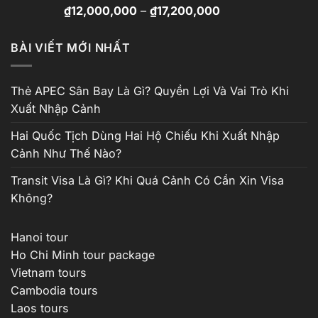
Khoảng
Được xếp
₫
12,000,000
–
₫
17,200,000
hạng
4.81
giá:
5 sao
từ
BÀI VIẾT MỚI NHẤT
₫12,000,000
đến
₫17,200,000
Thẻ APEC Sân Bay Là Gì? Quyền Lợi Và Vai Trò Khi
Xuất Nhập Cảnh
Hai Quốc Tịch Dùng Hai Hộ Chiếu Khi Xuất Nhập
Cảnh Như Thế Nào?
Transit Visa Là Gì? Khi Quá Cảnh Có Cần Xin Visa
Không?
Hanoi tour
Ho Chi Minh tour package
Vietnam tours
Cambodia tours
Laos tours