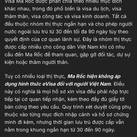
Visa Ma Rốc được phân chia theo nhiều mục đích
khác nhau, trong đó phổ biến là visa du lịch, visa
thăm thân, visa công tác và visa kinh doanh. Tất cả
đều thuộc nhóm thị thực ngắn hạn và cho phép người
nước ngoài lưu trú từ 30 đến tối đa 90 ngày tùy theo
quyết định của cơ quan lãnh sự. Đây là nhóm thị thực
được cấp nhiều cho công dân Việt Nam khi có nhu
cầu đến Ma Rốc để tham quan, gặp gỡ đối tác, dự sự
kiện hoặc thăm người thân.
Tuy có nhiều loại thị thực,
Ma Rốc hiện không áp
dụng hình thức eVisa đối với người Việt Nam
. Điều
này có nghĩa là mọi hồ sơ xin visa đều phải nộp trực
tiếp tại cơ quan tiếp nhận, kèm theo đầy đủ giấy tờ
bản cứng theo yêu cầu. Quy trình xét duyệt cũng phụ
thuộc vào từng mục đích nhập cảnh và hồ sơ chứng
minh đi kèm, nhưng thời gian lưu trú được cấp vẫn
nằm trong khung ngắn hạn từ 30 đến 90 ngày.