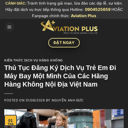
Skip
Tránh tình trạng giả mạo, lừa đảo các dịp lễ, sự kiện.
CẢNH GIÁC:
Hãy đặt dịch vụ trực tiếp thông qua Hotline:
0904525659
HOẶC
to
Fanpage chính thức:
Aviation Plus
content
ĐẶT NGAY
KIẾN THỨC DỊCH VỤ HÀNG KHÔNG
Thủ Tục Đăng Ký Dịch Vụ Trẻ Em Đi
Máy Bay Một Mình Của Các Hãng
Hàng Không Nội Địa Việt Nam
POSTED ON
01/06/2026
BY
NGUYỄN ANH ĐỨC
01
Th6