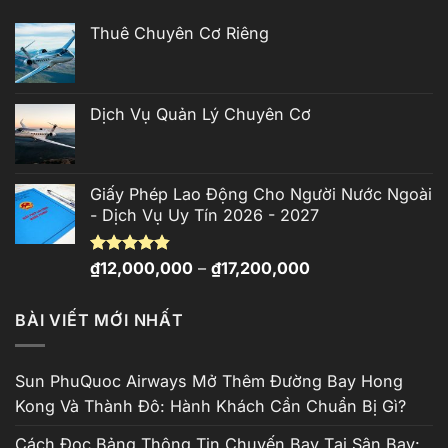
Thuê Chuyên Cơ Riêng
Dịch Vụ Quản Lý Chuyên Cơ
Giấy Phép Lao Động Cho Người Nước Ngoài
- Dịch Vụ Uy Tín 2026 - 2027
Khoảng
Được xếp
₫
12,000,000
–
₫
17,200,000
hạng
4.81
giá:
5 sao
từ
BÀI VIẾT MỚI NHẤT
₫12,000,000
đến
₫17,200,000
Sun PhuQuoc Airways Mở Thêm Đường Bay Hong
Kong Và Thành Đô: Hành Khách Cần Chuẩn Bị Gì?
Cách Đọc Bảng Thông Tin Chuyến Bay Tại Sân Bay: