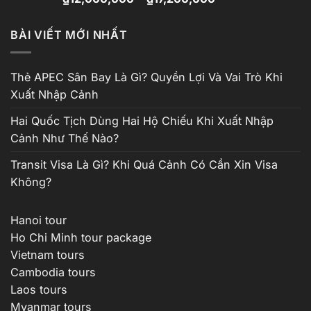
hạng
4.81
giá:
5 sao
từ
BÀI VIẾT MỚI NHẤT
₫12,000,000
đến
₫17,200,000
Thẻ APEC Sân Bay Là Gì? Quyền Lợi Và Vai Trò Khi
Xuất Nhập Cảnh
Hai Quốc Tịch Dùng Hai Hộ Chiếu Khi Xuất Nhập
Cảnh Như Thế Nào?
Transit Visa Là Gì? Khi Quá Cảnh Có Cần Xin Visa
Không?
Hanoi tour
Ho Chi Minh tour package
Vietnam tours
Cambodia tours
Laos tours
Myanmar tours