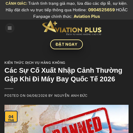
Skip
Tránh tình trạng giả mạo, lừa đảo các dịp lễ, sự kiện.
CẢNH GIÁC:
Hãy đặt dịch vụ trực tiếp thông qua Hotline:
0904525659
HOẶC
to
Fanpage chính thức:
Aviation Plus
content
ĐẶT NGAY
KIẾN THỨC DỊCH VỤ HÀNG KHÔNG
Các Sự Cố Xuất Nhập Cảnh Thường
Gặp Khi Đi Máy Bay Quốc Tế 2026
POSTED ON
04/06/2026
BY
NGUYỄN ANH ĐỨC
04
Th6