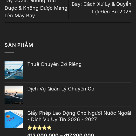
Tay 2026: Những Thứ
Bay: Cách Xử Lý & Quyền
Được & Không Được Mang
Lợi Đền Bù 2026
Lên Máy Bay
SẢN PHẨM
Thuê Chuyên Cơ Riêng
Dịch Vụ Quản Lý Chuyên Cơ
Giấy Phép Lao Động Cho Người Nước Ngoài
- Dịch Vụ Uy Tín 2026 - 2027
Khoảng
Được xếp
₫
12,000,000
–
₫
17,200,000