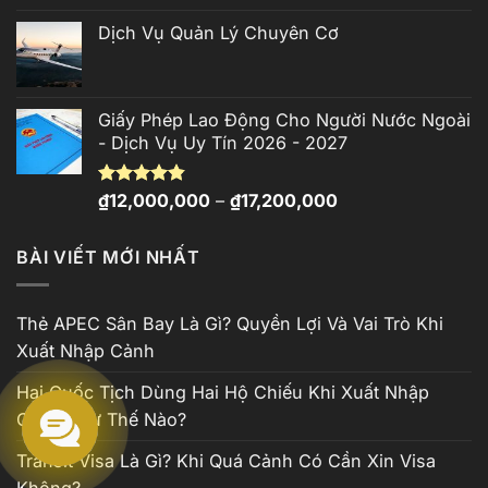
Dịch Vụ Quản Lý Chuyên Cơ
Giấy Phép Lao Động Cho Người Nước Ngoài
- Dịch Vụ Uy Tín 2026 - 2027
Khoảng
Được xếp
₫
12,000,000
–
₫
17,200,000
hạng
4.81
giá:
5 sao
từ
BÀI VIẾT MỚI NHẤT
₫12,000,000
đến
₫17,200,000
Thẻ APEC Sân Bay Là Gì? Quyền Lợi Và Vai Trò Khi
Xuất Nhập Cảnh
Hai Quốc Tịch Dùng Hai Hộ Chiếu Khi Xuất Nhập
Cảnh Như Thế Nào?
Transit Visa Là Gì? Khi Quá Cảnh Có Cần Xin Visa