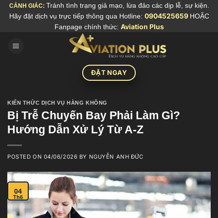
Skip
Tránh tình trạng giả mạo, lừa đảo các dịp lễ, sự kiện.
CẢNH GIÁC:
Hãy đặt dịch vụ trực tiếp thông qua Hotline:
0904525659
HOẶC
to
Fanpage chính thức:
Aviation Plus
content
ĐẶT NGAY
KIẾN THỨC DỊCH VỤ HÀNG KHÔNG
Bị Trễ Chuyến Bay Phải Làm Gì?
Hướng Dẫn Xử Lý Từ A-Z
POSTED ON
04/06/2026
BY
NGUYỄN ANH ĐỨC
04
Th6